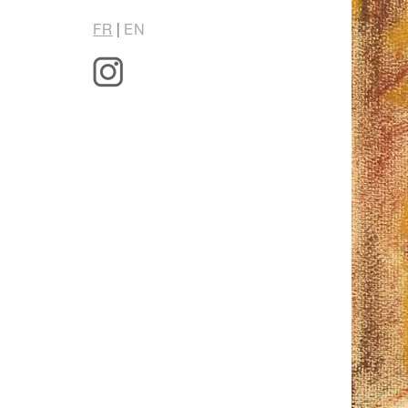
FR
|
EN